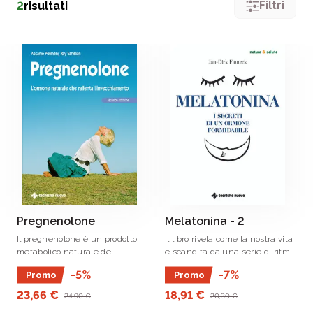
Filtri
2
risultati
Pregnenolone
Melatonina - 2
Il pregnenolone è un prodotto
Il libro rivela come la nostra vita
metabolico naturale del
è scandita da una serie di ritmi.
colesterolo estremamente
-5%
-7%
Promo
Promo
versatile ed è il precursore degli
ormoni sessuali (estrogeni,
23,66 €
18,91 €
24,90 €
20,30 €
progesterone e testosterone) e .