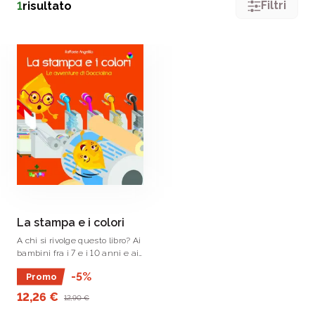
Filtri
1
risultato
La stampa e i colori
A chi si rivolge questo libro? Ai
bambini fra i 7 e i 10 anni e ai
genitori.
-5%
Promo
12,26 €
12,90 €