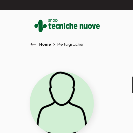
Home
Pierluigi Licheri
#
In primo piano