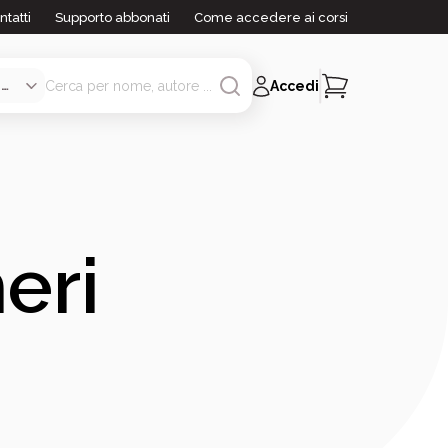
ntatti
Supporto abbonati
Come accedere ai corsi
Accedi
heri