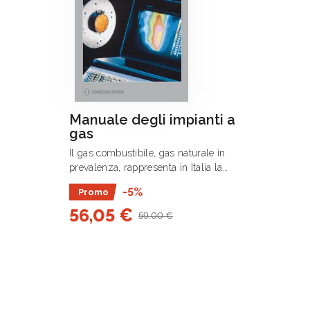
Manuale degli impianti a
gas
Il gas combustibile, gas naturale in
prevalenza, rappresenta in Italia la
principale fonte di energia negli
-5%
Promo
impieghi termici civili, riscaldamento
56,05 €
degli alloggi e altri usi domestici,
59,00 €
essendo .