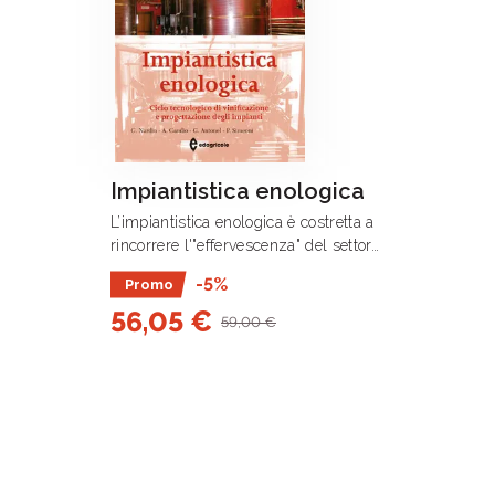
Impiantistica enologica
L’impiantistica enologica è costretta a
rincorrere l'"effervescenza" del settore
vitivinicolo senza però disporre di una
-5%
Promo
indispensabile manualistica a
56,05 €
carattere ingegneristico che consenta
59,00 €
una .