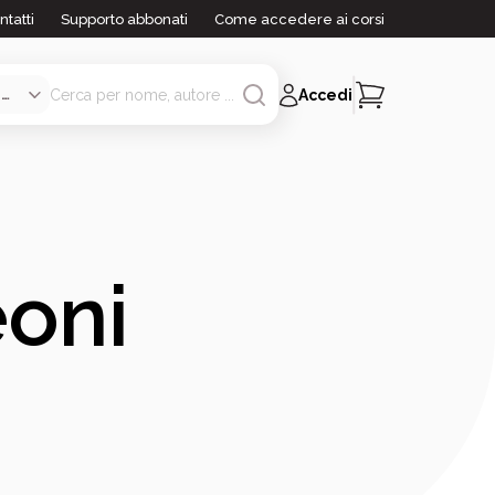
ntatti
Supporto abbonati
Come accedere ai corsi
Accedi
eoni