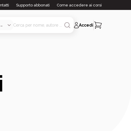
ntatti
Supporto abbonati
Come accedere ai corsi
Accedi
i