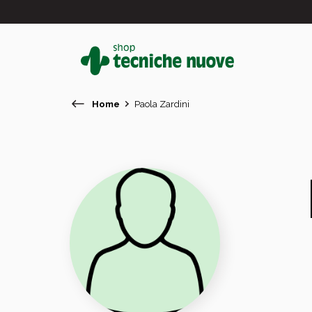
Home
Paola Zardini
#
In primo piano