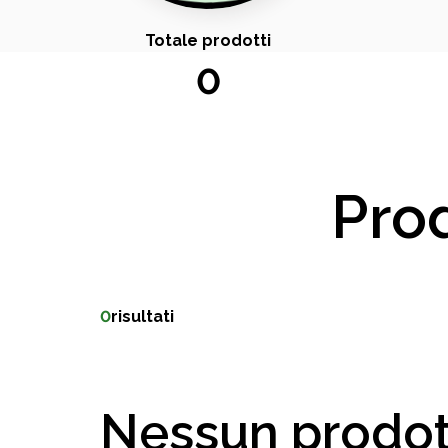
Totale prodotti
0
Prod
0
risultati
Nessun prodot