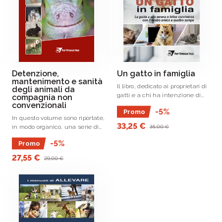
Detenzione,
Un gatto in famiglia
mantenimento e sanità
Il libro, dedicato ai proprietari di
degli animali da
gatti e a chi ha intenzione di
compagnia non
convenzionali
averne uno, è una guida
-5%
Promo
pratica per la corretta gestione
In questo volume sono riportate,
della bellissima e irrinunciabile
33,25 €
in modo organico, una serie di
35,00 €
convivenza uomo-gatto.
informazione relative alla
-5%
Promo
dentenzione, al mantenimento
e alla sanità degli animali da
27,55 €
29,00 €
compagnia non convenzionali:
ofidi, .