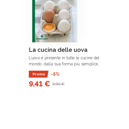
La cucina delle uova
L’uovo è presente in tutte le cucine del
mondo: dalla sua forma più semplice,
sodo, alla coque o all’occhio di bue a
-5%
Promo
quelle più sontuose e complesse,
9,41 €
dalle meringhe ai soufflé, alla
9,90 €
maionese, alle .