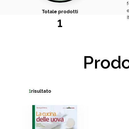
f
e
Totale prodotti
I
1
Prodo
1
risultato