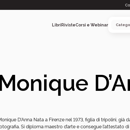
Co
Libri
Riviste
Corsi e Webinar
ARGOMENTI
Monique D’A
onique D’Anna Nata a Firenze nel 1973, figlia di tripolini, già d
otografia. Si diploma maestro d’arte e consegue l’attestato di 