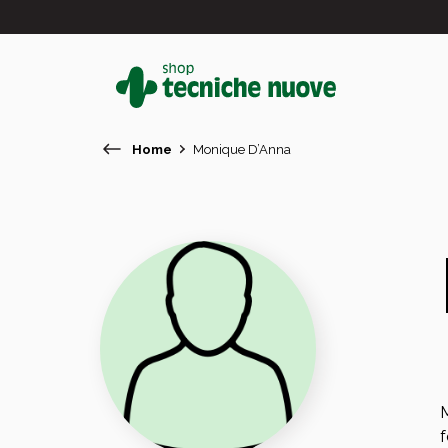
Home
Monique D’Anna
#
In primo piano
M
f