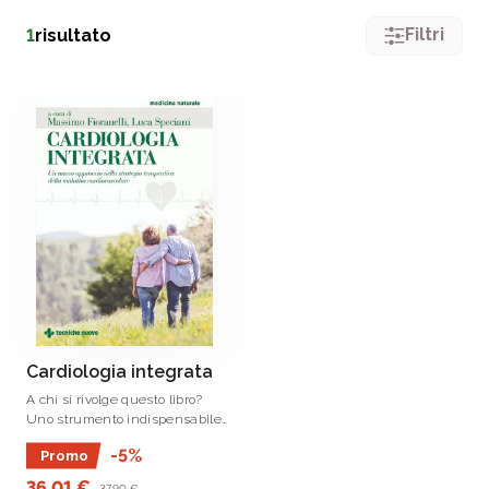
Filtri
1
risultato
Cardiologia integrata
A chi si rivolge questo libro?
Uno strumento indispensabile
per la formazione dei
-5%
Promo
professionisti della salute
(medici e cardiologi) e al
36,01 €
37,90 €