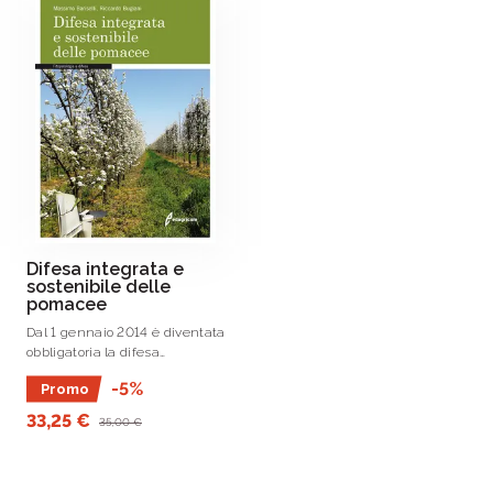
Difesa integrata e
sostenibile delle
pomacee
Dal 1 gennaio 2014 è diventata
obbligatoria la difesa
fitosanitaria integrata che cerca
-5%
Promo
di privilegiare i metodi non
chimici, di adottare pratiche e/o
33,25 €
35,00 €
prodotti che presentino il minor .