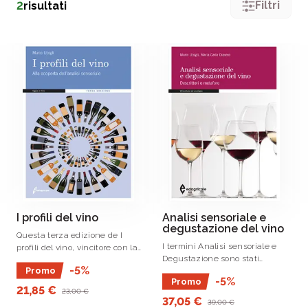
Filtri
2
risultati
I profili del vino
Analisi sensoriale e
degustazione del vino
Questa terza edizione de I
I termini Analisi sensoriale e
profili del vino, vincitore con la
Degustazione sono stati
prima del primo O.
-5%
Promo
utilizzati a lungo come
-5%
Promo
sinonimi, mentre oggi è ormai
21,85 €
23,00 €
assodato che queste due
37,05 €
39,00 €