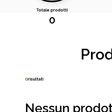
Totale prodotti
0
Prod
0
risultati
Nessun prodot