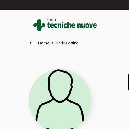
Home
Mario Castino
#
In primo piano