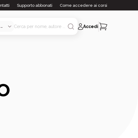
ntatti
Supporto abbonati
Come accedere ai corsi
Accedi
o