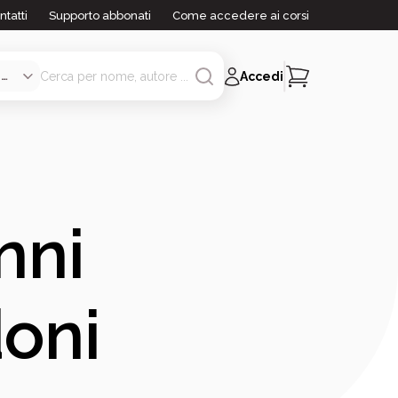
ntatti
Supporto abbonati
Come accedere ai corsi
Accedi
nni
oni