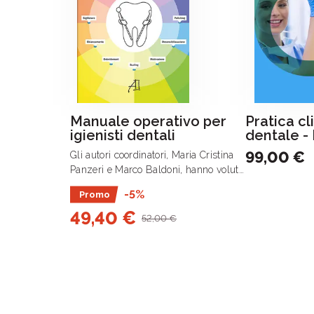
Manuale operativo per
Pratica cl
igienisti dentali
dentale - 
99,00 €
Gli autori coordinatori, Maria Cristina
Panzeri e Marco Baldoni, hanno voluto
mettere a disposizione le proprie
-5%
Promo
precedenti esperienze editoriali con il
49,40 €
manuale dedicato ai loro studenti, per
52,00 €
un .