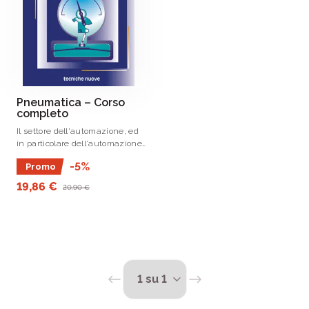
Pneumatica – Corso
completo
Il settore dell'automazione, ed
in particolare dell'automazione
a fluido di tipo pneumatico, sta
-5%
Promo
acquistando sempre maggior
importanza.
19,86 €
20,90 €