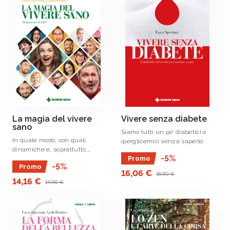
La magia del vivere
Vivere senza diabete
sano
Siamo tutti un po’ diabetici o
In quale modo, con quali
iperglicemici senza saperlo.
dinamiche e, soprattutto,
-5%
Promo
perché tante persone si sono
-5%
Promo
avvicinate al metodo GIFT? Il
16,06 €
16,90 €
volume risponde a queste e
14,16 €
14,90 €
molte altre domande ed è un
valido aiuto per quanti ancora .