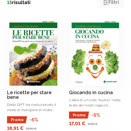
Filtri
15
risultati
Le ricette per stare
Giocando in cucina
bene
L’idea di un cibo “buono” nella
Dieta GIFT ha rivoluzionato il
testa dei nostri ragazzi
modo di mangiare di molte
dovrebbe idealmente
-5%
Promo
persone, togliendo importanza
ricollegarsi ad alimenti sani,
-5%
Promo
al calcolo calorico stretto,
integrali, croccanti, saporiti,
17,01 €
17,90 €
concentrandosi invece sui
biologici, e comunque non
18,91 €
19,90 €