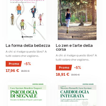
La forma della bellezza
Lo zen e l’arte della
corsa
A chi si rivolge questo libro? A
A chi si rivolge questo libro? A
tutti coloro che vogliono
tutti coloro che vogliono
ritrovare la forma fisica grazie a
-5%
Promo
ritrovare la forma fisica grazie a
mirati accorgimenti e al
-5%
Promo
mirati accorgimenti e al
riconoscimento delle proprie
17,96 €
18,90 €
riconoscimento delle proprie
caratteristiche fisiche,
18,91 €
19,90 €
caratteristiche fisiche,
psichiche e ormonali.
psichiche e ormonali.