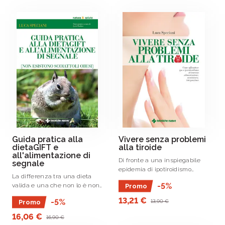
segnali ipotalamici di salute e
assoggettati .
dimagrimento: qualità .
Guida pratica alla
Vivere senza problemi
dietaGIFT e
alla tiroide
all'alimentazione di
Di fronte a una inspiegabile
segnale
epidemia di ipotiroidismo
La differenza tra una dieta
sembra ormai impossibile non
-5%
valida e una che non lo è non
Promo
trovare qualcuno sotto terapia.
sta nella quantità di cibo
13,21 €
-5%
13,90 €
Promo
consumata, ma nella qualità
dello stesso.
16,06 €
16,90 €