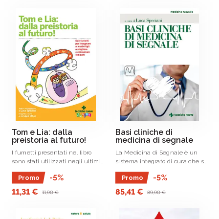
Tom e Lia: dalla
Basi cliniche di
preistoria al futuro!
medicina di segnale
I fumetti presentati nel libro
La Medicina di Segnale è un
sono stati utilizzati negli ultimi
sistema integrato di cura che si
tre anni nell’ambito di un
basa su alcuni fondamentali
-5%
-5%
Promo
Promo
progetto educativo per le scuole
principi.
primarie e medie inferiori,
11,31 €
85,41 €
11,90 €
89,90 €
finanziato dai ristoranti del
Gruppo .