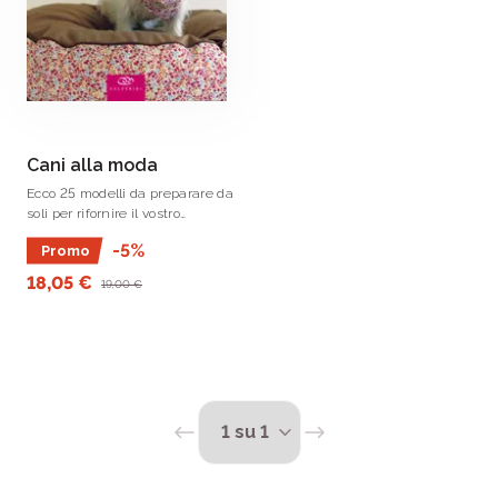
Cani alla moda
Ecco 25 modelli da preparare da
soli per rifornire il vostro
beniamino di tutto ciò che gli
-5%
Promo
può essere utile nella sua ‘vita
da cani’ quotidiana.
18,05 €
19,00 €