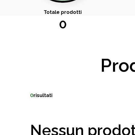
Totale prodotti
0
Prod
0
risultati
Nessun prodot