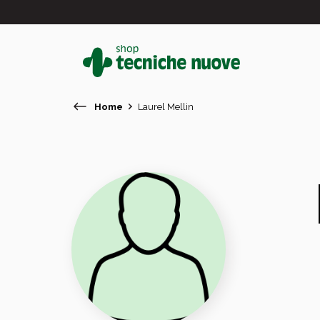
Home
Laurel Mellin
#
In primo piano