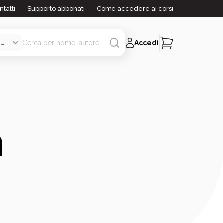
ntatti
Supporto abbonati
Come accedere ai corsi
Accedi
n