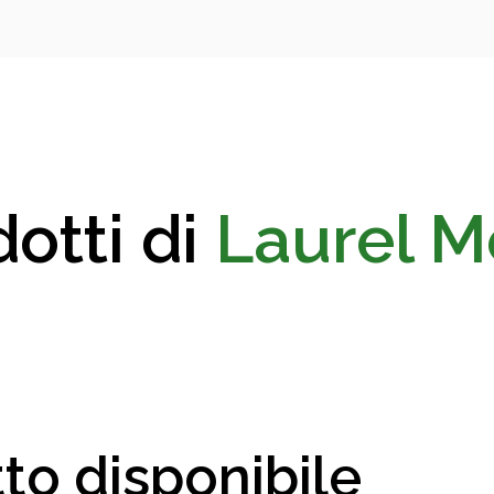
otti di
Laurel M
to disponibile