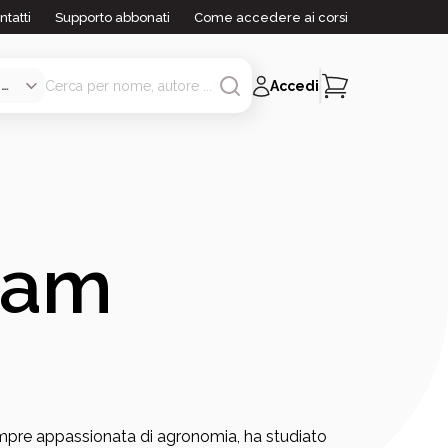
ntatti
Supporto abbonati
Come accedere ai corsi
Accedi
ham
empre appassionata di agronomia, ha studiato