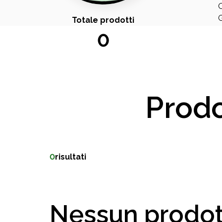
O
G
Totale prodotti
0
Prodo
0
risultati
Nessun prodot