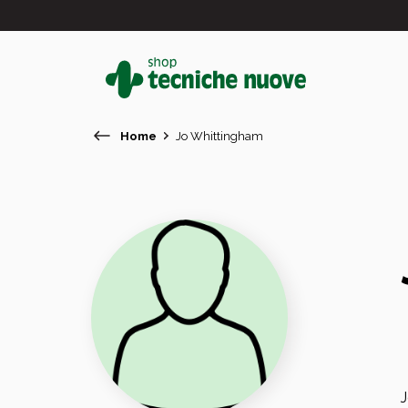
Home
Jo Whittingham
#
In primo piano
J