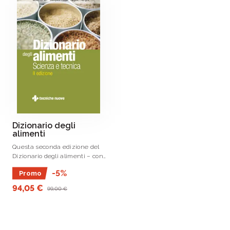
Dizionario degli
alimenti
Questa seconda edizione del
Dizionario degli alimenti – con
le sue 4400 voci corredate da
-5%
Promo
quasi 300 illustrazioni -
contiene tutte le informazioni
94,05 €
99,00 €
aggiornate che gli autori hanno
ritenuto .