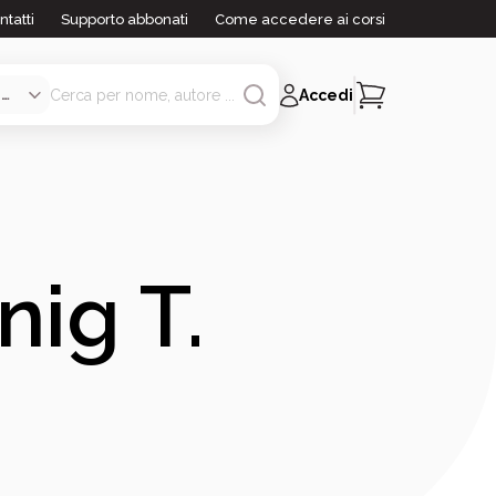
ntatti
Supporto abbonati
Come accedere ai corsi
Accedi
ig T.