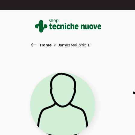
Home
James Mellonig T.
#
In primo piano