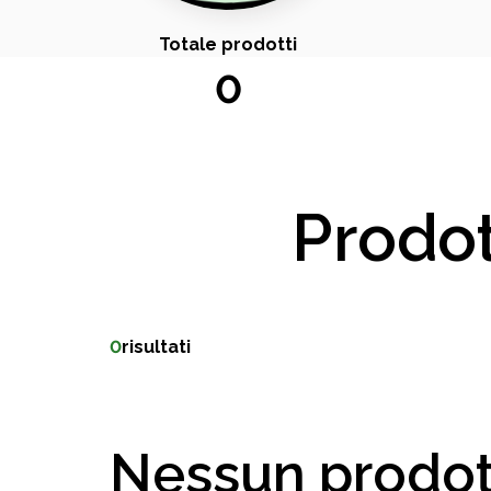
Totale prodotti
0
Prodot
0
risultati
Nessun prodot