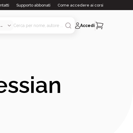
ntatti
Supporto abbonati
Come accedere ai corsi
Accedi
essian