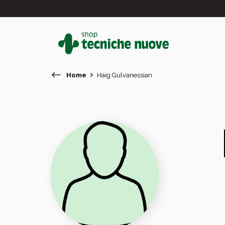
Home
Haig Gulvanessian
#
In primo piano