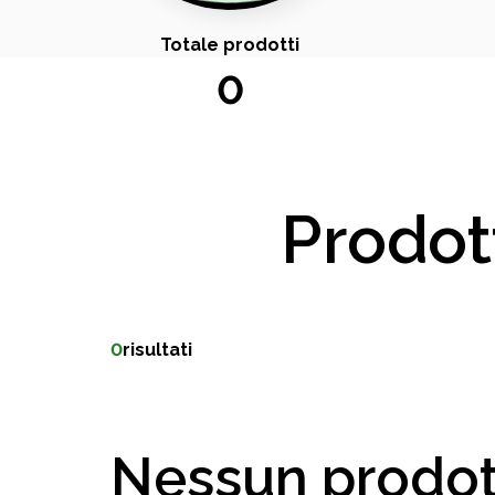
Totale prodotti
0
Prodot
0
risultati
Nessun prodot