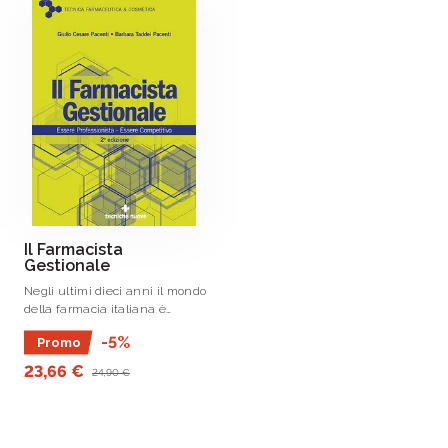
Il Farmacista
Gestionale
Negli ultimi dieci anni il mondo
della farmacia italiana è
cambiato profondamente, ormai
-5%
Promo
i prodotti di libero acquisto
rappresentano il 50% del giro
23,66 €
24,90 €
d’affari, tanto che la gestione
dell’Impresa .