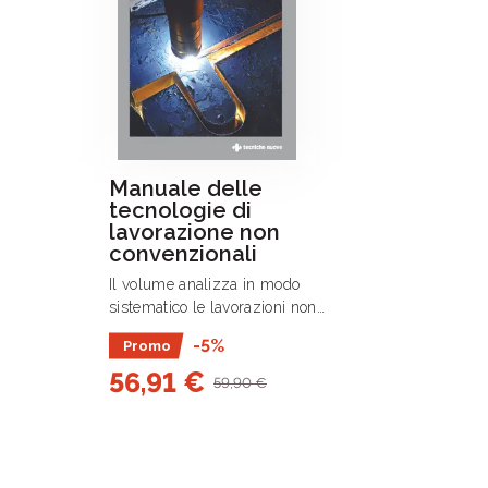
Manuale delle
tecnologie di
lavorazione non
convenzionali
Il volume analizza in modo
sistematico le lavorazioni non
convenzionali, affrontando i principi
-5%
Promo
fisici, i parametri di processo e le
56,91 €
prestazioni ottenibili.
59,90 €