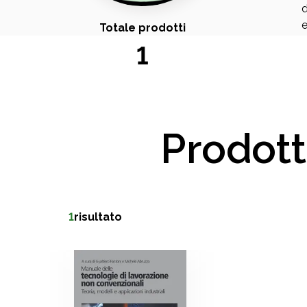
d
e
Totale prodotti
1
Prodott
1
risultato