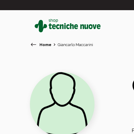
Home
Giancarlo Maccarini
#
In primo piano
P