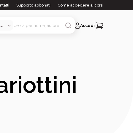
ntatti
Supporto abbonati
Come accedere ai corsi
Accedi
riottini