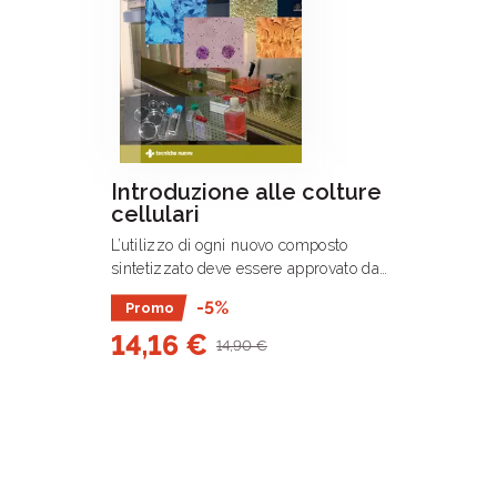
Introduzione alle colture
cellulari
L’utilizzo di ogni nuovo composto
sintetizzato deve essere approvato da
parte di organi competenti in seguito
-5%
Promo
all’effettuazione di accurati studi di
14,16 €
tossicità, ed è .
14,90 €