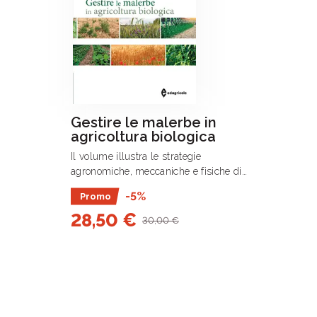
Gestire le malerbe in
agricoltura biologica
Il volume illustra le strategie
agronomiche, meccaniche e fisiche di
gestione delle malerbe in un’ottica di
-5%
Promo
agricoltura biologica ma pienamente
28,50 €
utilizzabili anche in agricoltura .
30,00 €