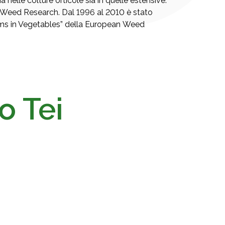
 nelle colture orticole sia in quelle estensive.
ca Weed Research. Dal 1996 al 2010 è stato
s in Vegetables” della European Weed
o Tei