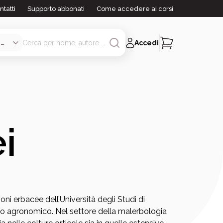
ntatti
Supporto abbonati
Come accedere ai corsi
Accedi
i
ni erbacee dell’Università degli Studi di
mpo agronomico. Nel settore della malerbologia