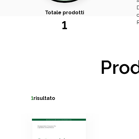
s
D
Totale prodotti
c
1
Prod
1
risultato