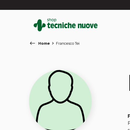
Home
Francesco Tei
#
In primo piano
P