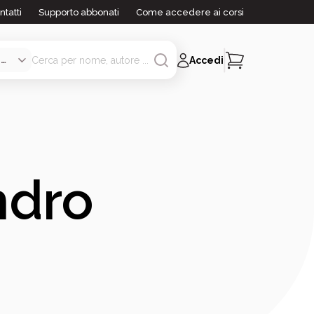
ntatti
Supporto abbonati
Come accedere ai corsi
Accedi
ndro