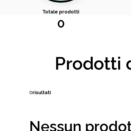
Totale prodotti
0
Prodotti 
0
risultati
Nessun prodot