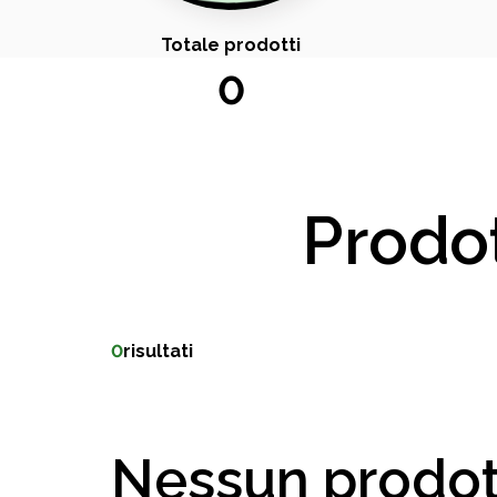
Totale prodotti
0
Prodot
0
risultati
Nessun prodot