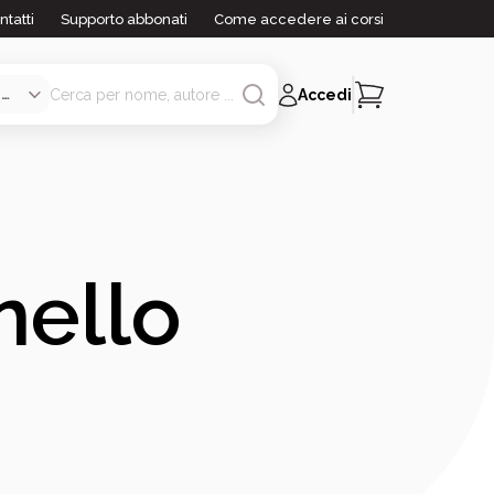
ntatti
Supporto abbonati
Come accedere ai corsi
Accedi
nello