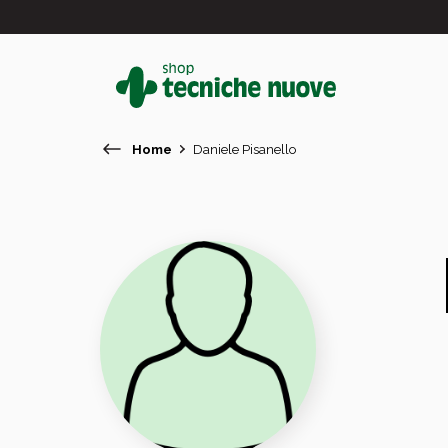
Home
Daniele Pisanello
#
In primo piano