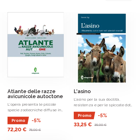
Atlante delle razze
L'asino
avicunicole autoctone
L’asino per la sua docilità,
L'opera presenta le piccole
resistenza e per le spiccate doti
specie zootecniche diffuse in
empatiche, è ancora oggi una
-5%
Promo
Italia, comprese quelle non più
risorsa fondamentale.
-5%
Promo
segnalate da tempo, unendo
33,25 €
35,00 €
quelle avicole (polli, tacchini,
72,20 €
76,00 €
faraone, anatre, oche, colombi e
.