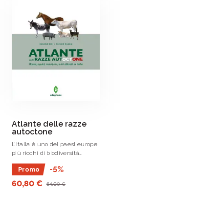
Atlante delle razze
autoctone
L’Italia è uno dei paesi europei
più ricchi di biodiversità
zootecnica e proprio per questo
-5%
Promo
la salvaguardia delle razze
animali è per il nostro paese
60,80 €
64,00 €
una delle .