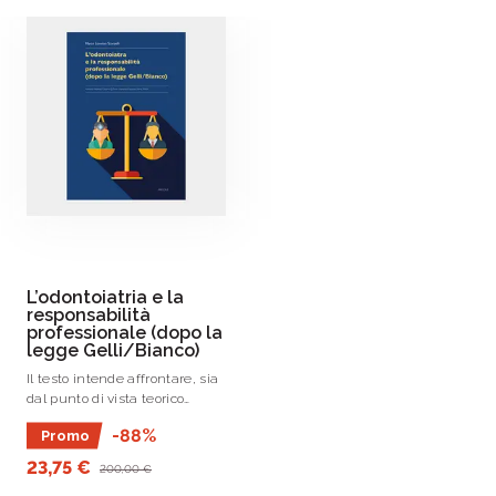
L’odontoiatria e la
responsabilità
professionale (dopo la
legge Gelli/Bianco)
Il testo intende affrontare, sia
dal punto di vista teorico
generale che dal punto di vista
-88%
Promo
pratico, le principali
conseguenze del nuovo
23,75 €
200,00 €
ordinamento normativo con