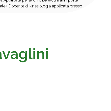
 Applicata per la OTI. Da alcuni anni porta
ionale). Docente di kinesiologia applicata presso
vaglini