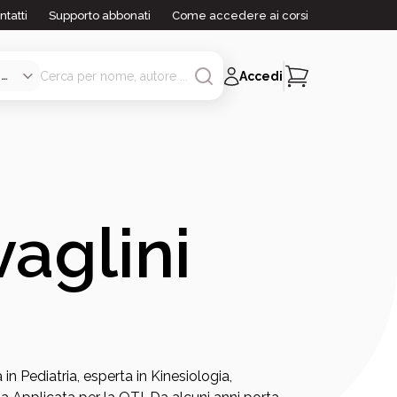
ntatti
Supporto abbonati
Come accedere ai corsi
Accedi
aglini
in Pediatria, esperta in Kinesiologia,