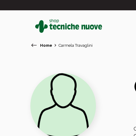
Home
Carmela Travaglini
#
In primo piano
C