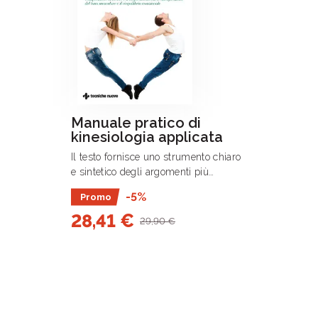
Manuale pratico di
kinesiologia applicata
Il testo fornisce uno strumento chiaro
e sintetico degli argomenti più
frequentemente affrontati da chi
-5%
Promo
utilizza la Kinesiologia Applicata, sia
28,41 €
da chi si avvicina per la prima volta a .
29,90 €