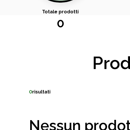
Totale prodotti
0
Prod
0
risultati
Nessun prodot