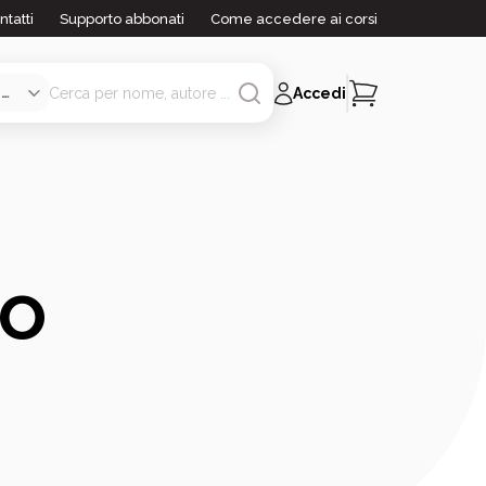
ntatti
Supporto abbonati
Come accedere ai corsi
Accedi
co