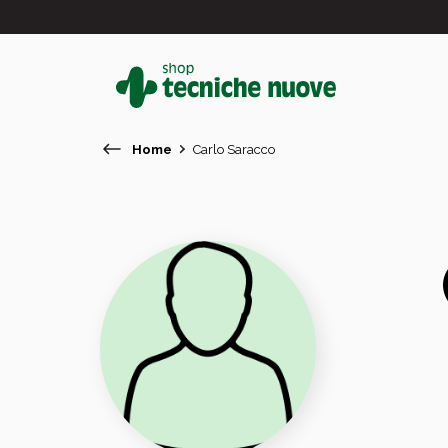
Home
Carlo Saracco
#
In primo piano