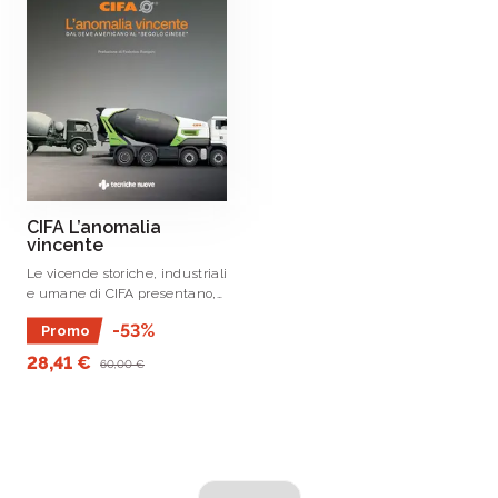
CIFA L’anomalia
vincente
Le vicende storiche, industriali
e umane di CIFA presentano,
dagli esordi ad oggi, caratteri di
-53%
Promo
originalità tali che fanno di
questa azienda un
28,41 €
60,00 €
interessante caso di studio.