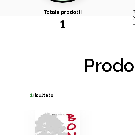
p
h
Totale prodotti
(
1
p
Prodot
1
risultato