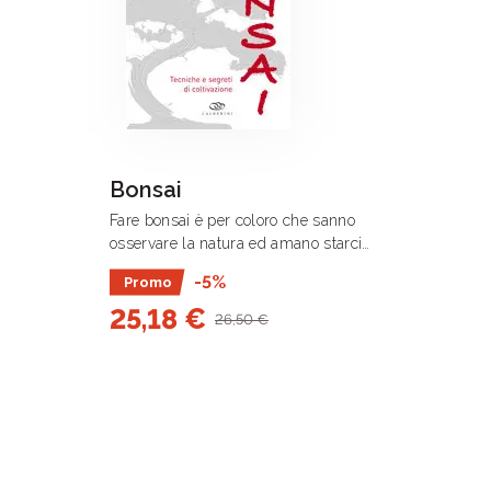
Bonsai
Fare bonsai è per coloro che sanno
osservare la natura ed amano starci
dentro.
-5%
Promo
25,18 €
26,50 €