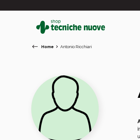
Home
Antonio Ricchiari
#
In primo piano
i
u