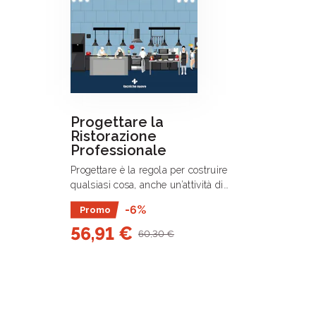
Progettare la
Ristorazione
Professionale
Progettare è la regola per costruire
qualsiasi cosa, anche un’attività di
ristorazione: può sembrare scontato,
-6%
Promo
ma non lo è.
56,91 €
60,30 €