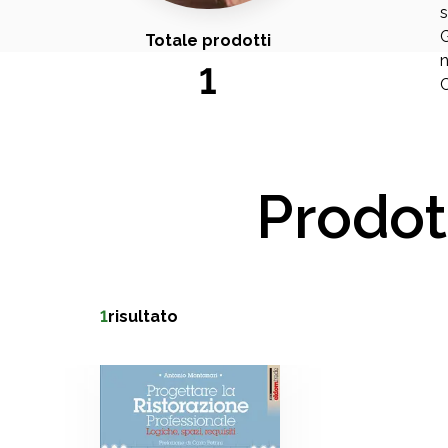
s
G
Totale prodotti
n
1
C
Prodot
1
risultato