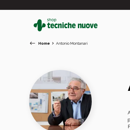
Home
Antonio Montanari
#
In primo piano
A
p
P