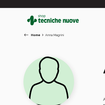
Home
Anna Magrini
#
In primo piano
A