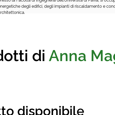
resso la Facoltà di Ingegneria dell’Università di Pavia, si occ
nergetiche degli edifici, degli impianti di riscaldamento e co
rchitettonica.
otti di
Anna Mag
to disponibile