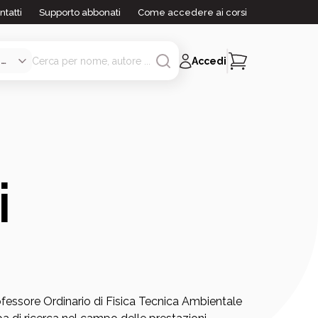
ntatti
Supporto abbonati
Come accedere ai corsi
Accedi
i
fessore Ordinario di Fisica Tecnica Ambientale