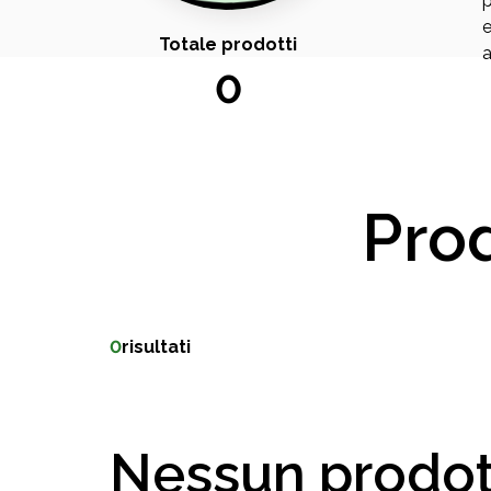
p
e
Totale prodotti
a
0
Prod
0
risultati
Nessun prodot