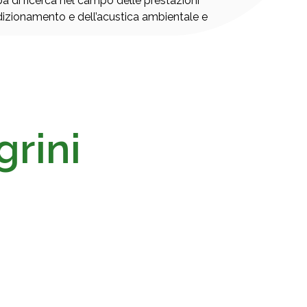
upa di ricerca nel campo delle prestazioni
ndizionamento e dell’acustica ambientale e
rini