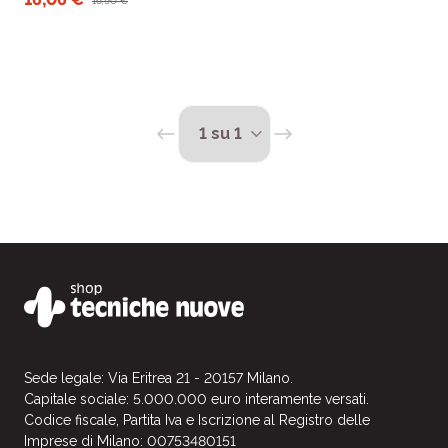
16,90 €
cardiovascolari, che in
apparenza non .
Sede legale: Via Eritrea 21 - 20157 Milano.
Capitale sociale: 5.000.000 euro interamente versati.
Codice fiscale, Partita Iva e Iscrizione al Registro delle
Imprese di Milano: 00753480151