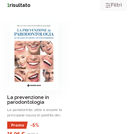
Filtri
1
risultato
La prevenzione in
parodontologia
La parodontite, oltre a essere la
principale causa di perdita dei
denti, è coinvolta nel decorso di
-5%
Promo
molte altre malattie, come il
diabete o le malattie
16,06 €