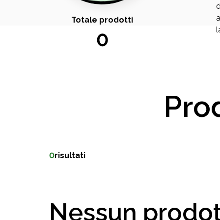
d
a
Totale prodotti
l
0
Prod
0
risultati
Nessun prodot