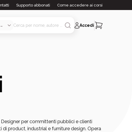
ntatti
Supporto abbonati
Come accedere ai corsi
Accedi
i
esigner per committenti pubblici e clienti
 di product, industrial e furniture design. Opera