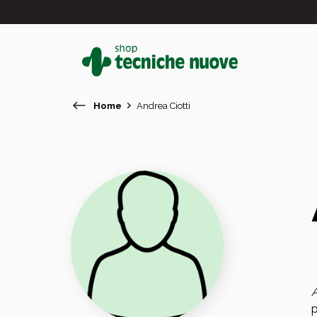
Home
Andrea Ciotti
#
In primo piano
A
p