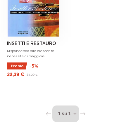
INSETTI E RESTAURO
Rispondendo alla crescente
necessità di maggiore
professionalità e
-5%
Promo
approfondimento, questo
volume costituisce un vero e
32,39 €
34,09 €
proprio libro di testo per
acquisire le conoscenze di base
.