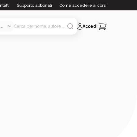
ntatti
Supporto abbonati
Come accedere ai corsi
Accedi