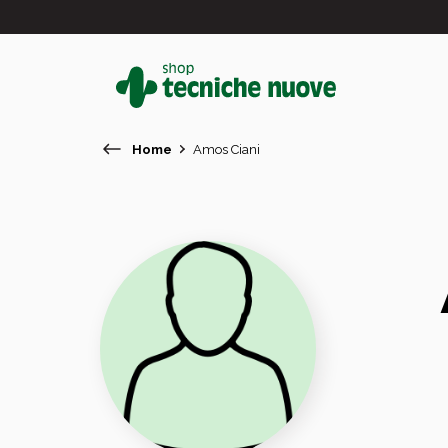
Home
Amos Ciani
#
In primo piano