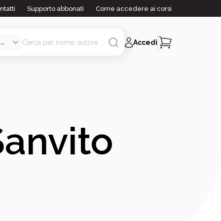
ntatti
Supporto abbonati
Come accedere ai corsi
Accedi
Sanvito