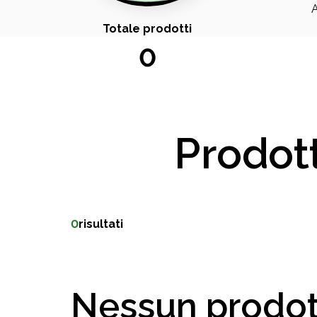
A
Totale prodotti
0
Prodott
0
risultati
Nessun prodot