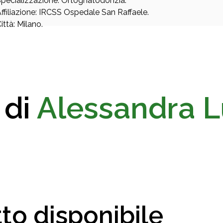
pecializzazione: Ortognatodonzia.
ffiliazione: IRCSS Ospedale San Raffaele.
ittà: Milano.
 di
Alessandra 
to disponibile