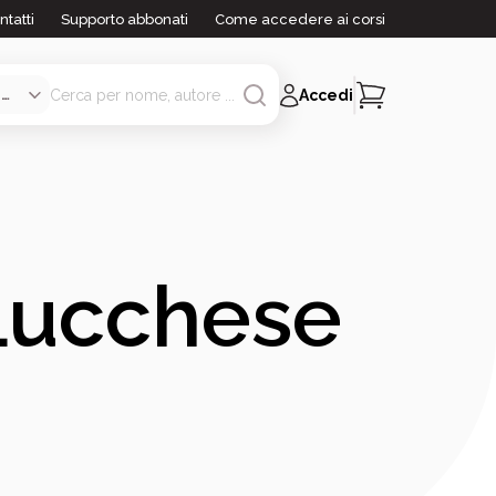
ntatti
Supporto abbonati
Come accedere ai corsi
Accedi
Lucchese