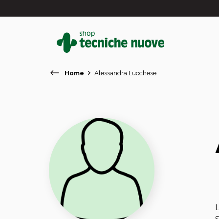
Home
Alessandra Lucchese
#
In primo piano
L