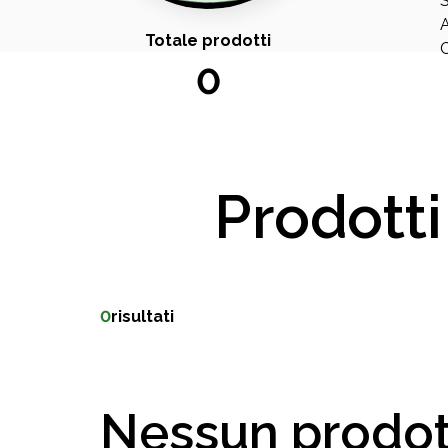
S
A
Totale prodotti
C
0
Prodotti
0
risultati
Nessun prodot